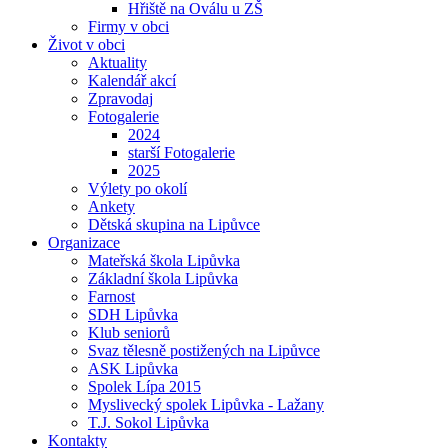
Hřiště na Oválu u ZŠ
Firmy v obci
Život v obci
Aktuality
Kalendář akcí
Zpravodaj
Fotogalerie
2024
starší Fotogalerie
2025
Výlety po okolí
Ankety
Dětská skupina na Lipůvce
Organizace
Mateřská škola Lipůvka
Základní škola Lipůvka
Farnost
SDH Lipůvka
Klub seniorů
Svaz tělesně postižených na Lipůvce
ASK Lipůvka
Spolek Lípa 2015
Myslivecký spolek Lipůvka - Lažany
T.J. Sokol Lipůvka
Kontakty