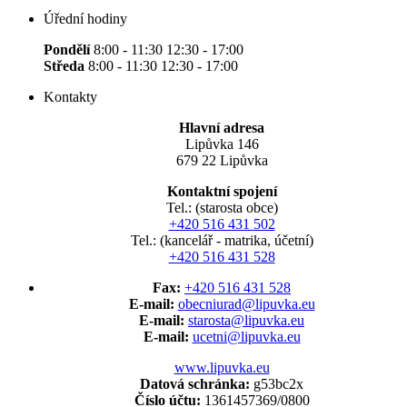
Úřední hodiny
Pondělí
8:00 - 11:30 12:30 - 17:00
Středa
8:00 - 11:30 12:30 - 17:00
Kontakty
Hlavní adresa
Lipůvka 146
679 22 Lipůvka
Kontaktní spojení
Tel.: (starosta obce)
+420 516 431 502
Tel.: (kancelář - matrika, účetní)
+420 516 431 528
Fax:
+420 516 431 528
E-mail:
obecniurad@lipuvka.eu
E-mail:
starosta@lipuvka.eu
E-mail:
ucetni@lipuvka.eu
www.lipuvka.eu
Datová schránka:
g53bc2x
Číslo účtu:
1361457369/0800