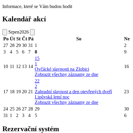
Informace, které se Vám budou hodit
Kalendář akcí
Srpen
2026
Po
Út
St
Čt
Pá
So
Ne
27
28
29
30
31
1
2
3
4
5
6
7
8
9
15
1
10
11
12
13
14
16
Ovčácké slavnosti na Zlobici
Zobrazit všechny záznamy ze dne
22
2
17
18
19
20
21
Zahradní slavnost a den otevřených dveří
23
Lipůvská letní noc
Zobrazit všechny záznamy ze dne
24
25
26
27
28
29
30
31
1
2
3
4
5
6
Rezervační systém