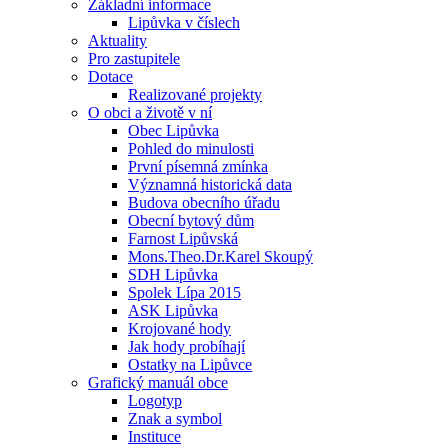
Základní informace
Lipůvka v číslech
Aktuality
Pro zastupitele
Dotace
Realizované projekty
O obci a životě v ní
Obec Lipůvka
Pohled do minulosti
První písemná zmínka
Významná historická data
Budova obecního úřadu
Obecní bytový dům
Farnost Lipůvská
Mons.Theo.Dr.Karel Skoupý
SDH Lipůvka
Spolek Lípa 2015
ASK Lipůvka
Krojované hody
Jak hody probíhají
Ostatky na Lipůvce
Grafický manuál obce
Logotyp
Znak a symbol
Instituce