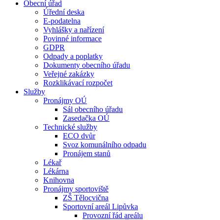
Obecní úřad
Úřední deska
E-podatelna
Vyhlášky a nařízení
Povinné informace
GDPR
Odpady a poplatky
Dokumenty obecního úřadu
Veřejné zakázky
Rozklikávací rozpočet
Služby
Pronájmy OÚ
Sál obecního úřadu
Zasedačka OÚ
Technické služby
ECO dvůr
Svoz komunálního odpadu
Pronájem stanů
Lékař
Lékárna
Knihovna
Pronájmy sportoviště
ZŠ Tělocvična
Sportovní areál Lipůvka
Provozní řád areálu