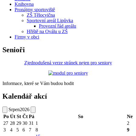
Knihovna
Pronájmy sportoviště
ZŠ Tělocvična
Sportovní areál Lipůvka
Provozní řád areálu
Hřiště na Oválu u ZŠ
Firmy v obci
Senioři
Zjednodušená verze stránek nejen pro seniory
Informace, které se Vám budou hodit
Kalendář akcí
Srpen
2026
Po
Út
St
Čt
Pá
So
Ne
27
28
29
30
31
1
2
3
4
5
6
7
8
9