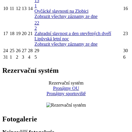
15
1
10
11
12
13
14
16
Ovčácké slavnosti na Zlobici
Zobrazit všechny záznamy ze dne
22
2
17
18
19
20
21
Zahradní slavnost a den otevřených dveří
23
Lipůvská letní noc
Zobrazit všechny záznamy ze dne
24
25
26
27
28
29
30
31
1
2
3
4
5
6
Rezervační systém
Rezervační systém
Pronájmy OU
Pronájmy sportoviště
Fotogalerie