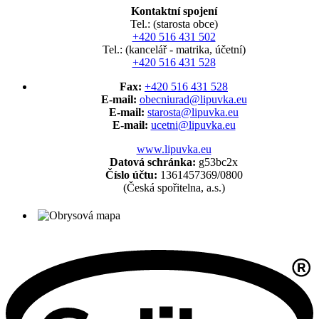
Kontaktní spojení
Tel.: (starosta obce)
+420 516 431 502
Tel.: (kancelář - matrika, účetní)
+420 516 431 528
Fax:
+420 516 431 528
E-mail:
obecniurad@lipuvka.eu
E-mail:
starosta@lipuvka.eu
E-mail:
ucetni@lipuvka.eu
www.lipuvka.eu
Datová schránka:
g53bc2x
Číslo účtu:
1361457369/0800
(Česká spořitelna, a.s.)