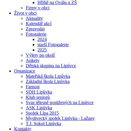
Hřiště na Oválu u ZŠ
Firmy v obci
Život v obci
Aktuality
Kalendář akcí
Zpravodaj
Fotogalerie
2024
starší Fotogalerie
2025
Výlety po okolí
Ankety
Dětská skupina na Lipůvce
Organizace
Mateřská škola Lipůvka
Základní škola Lipůvka
Farnost
SDH Lipůvka
Klub seniorů
Svaz tělesně postižených na Lipůvce
ASK Lipůvka
Spolek Lípa 2015
Myslivecký spolek Lipůvka - Lažany
T.J. Sokol Lipůvka
Kontakty