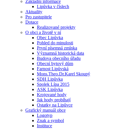
Základní informace
Lipůvka v číslech
Aktuality
Pro zastupitele
Dotace
Realizované projekty
O obci a životě v ní
Obec Lipůvka
Pohled do minulosti
První písemná zmínka
Významná historická data
Budova obecního úřadu
Obecní bytový dům
Farnost Lipůvská
Mons.Theo.Dr.Karel Skoupý
SDH Lipůvka
Spolek Lípa 2015
ASK Lipůvka
Krojované hody
Jak hody probíhají
Ostatky na Lipůvce
Grafický manuál obce
Logotyp
Znak a symbol
Instituce