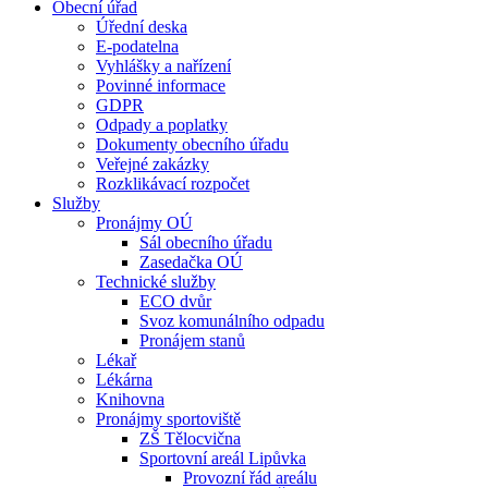
Obecní úřad
Úřední deska
E-podatelna
Vyhlášky a nařízení
Povinné informace
GDPR
Odpady a poplatky
Dokumenty obecního úřadu
Veřejné zakázky
Rozklikávací rozpočet
Služby
Pronájmy OÚ
Sál obecního úřadu
Zasedačka OÚ
Technické služby
ECO dvůr
Svoz komunálního odpadu
Pronájem stanů
Lékař
Lékárna
Knihovna
Pronájmy sportoviště
ZŠ Tělocvična
Sportovní areál Lipůvka
Provozní řád areálu