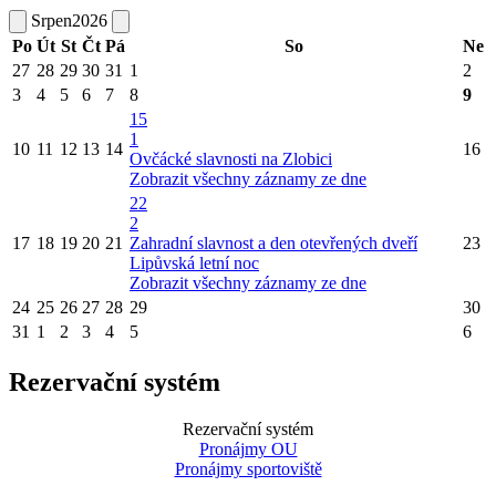
Srpen
2026
Po
Út
St
Čt
Pá
So
Ne
27
28
29
30
31
1
2
3
4
5
6
7
8
9
15
1
10
11
12
13
14
16
Ovčácké slavnosti na Zlobici
Zobrazit všechny záznamy ze dne
22
2
17
18
19
20
21
Zahradní slavnost a den otevřených dveří
23
Lipůvská letní noc
Zobrazit všechny záznamy ze dne
24
25
26
27
28
29
30
31
1
2
3
4
5
6
Rezervační systém
Rezervační systém
Pronájmy OU
Pronájmy sportoviště