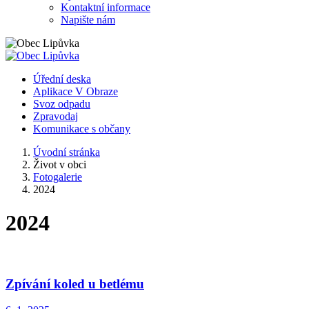
Kontaktní informace
Napište nám
Úřední deska
Aplikace V Obraze
Svoz odpadu
Zpravodaj
Komunikace s občany
Úvodní stránka
Život v obci
Fotogalerie
2024
2024
Zpívání koled u betlému