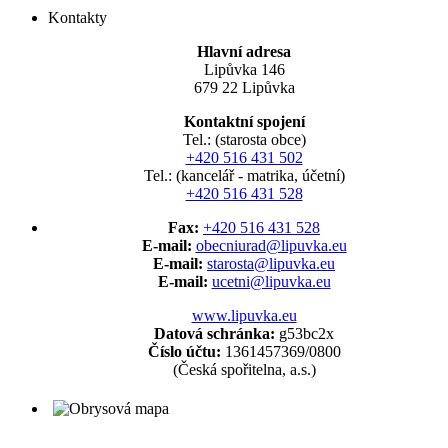
Kontakty
Hlavní adresa
Lipůvka 146
679 22 Lipůvka
Kontaktní spojení
Tel.: (starosta obce)
+420 516 431 502
Tel.: (kancelář - matrika, účetní)
+420 516 431 528
Fax:
+420 516 431 528
E-mail:
obecniurad@lipuvka.eu
E-mail:
starosta@lipuvka.eu
E-mail:
ucetni@lipuvka.eu
www.lipuvka.eu
Datová schránka:
g53bc2x
Číslo účtu:
1361457369/0800
(Česká spořitelna, a.s.)