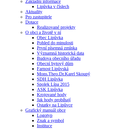
Základní informace
Lipůvka v číslech
Aktuality
Pro zastupitele
Dotace
Realizované projekty
O obci a životě v ní
Obec Lipůvka
Pohled do minulosti
První písemná zmínka
Významná historická data
Budova obecního úřadu
Obecní bytový dům
Farnost Lipůvská
Mons.Theo.Dr.Karel Skoupý
SDH Lipůvka
Spolek Lípa 2015
ASK Lipůvka
Krojované hody
Jak hody probíhají
Ostatky na Lipůvce
Grafický manuál obce
Logotyp
Znak a symbol
Instituce