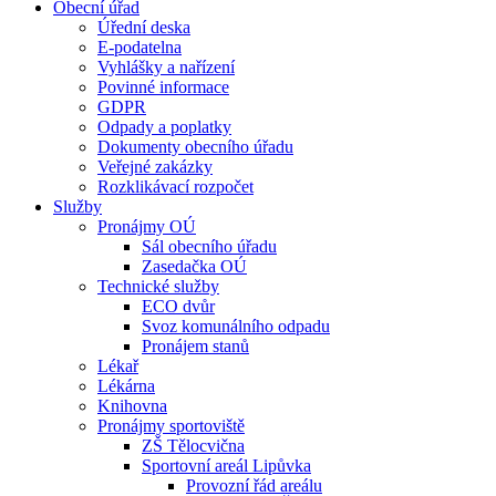
Obecní úřad
Úřední deska
E-podatelna
Vyhlášky a nařízení
Povinné informace
GDPR
Odpady a poplatky
Dokumenty obecního úřadu
Veřejné zakázky
Rozklikávací rozpočet
Služby
Pronájmy OÚ
Sál obecního úřadu
Zasedačka OÚ
Technické služby
ECO dvůr
Svoz komunálního odpadu
Pronájem stanů
Lékař
Lékárna
Knihovna
Pronájmy sportoviště
ZŠ Tělocvična
Sportovní areál Lipůvka
Provozní řád areálu