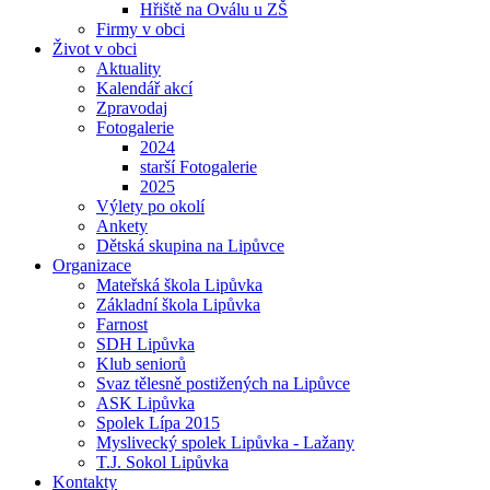
Hřiště na Oválu u ZŠ
Firmy v obci
Život v obci
Aktuality
Kalendář akcí
Zpravodaj
Fotogalerie
2024
starší Fotogalerie
2025
Výlety po okolí
Ankety
Dětská skupina na Lipůvce
Organizace
Mateřská škola Lipůvka
Základní škola Lipůvka
Farnost
SDH Lipůvka
Klub seniorů
Svaz tělesně postižených na Lipůvce
ASK Lipůvka
Spolek Lípa 2015
Myslivecký spolek Lipůvka - Lažany
T.J. Sokol Lipůvka
Kontakty