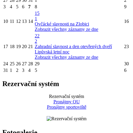
27
28
29
30
31
1
2
3
4
5
6
7
8
9
15
1
10
11
12
13
14
16
Ovčácké slavnosti na Zlobici
Zobrazit všechny záznamy ze dne
22
2
17
18
19
20
21
Zahradní slavnost a den otevřených dveří
23
Lipůvská letní noc
Zobrazit všechny záznamy ze dne
24
25
26
27
28
29
30
31
1
2
3
4
5
6
Rezervační systém
Rezervační systém
Pronájmy OU
Pronájmy sportoviště
Fotogalerie