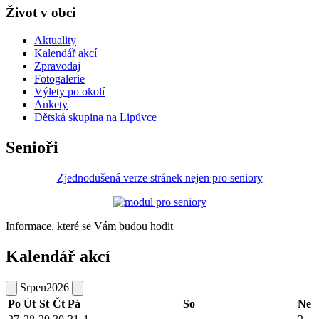
Život v obci
Aktuality
Kalendář akcí
Zpravodaj
Fotogalerie
Výlety po okolí
Ankety
Dětská skupina na Lipůvce
Senioři
Zjednodušená verze stránek nejen pro seniory
Informace, které se Vám budou hodit
Kalendář akcí
Srpen
2026
Po
Út
St
Čt
Pá
So
Ne