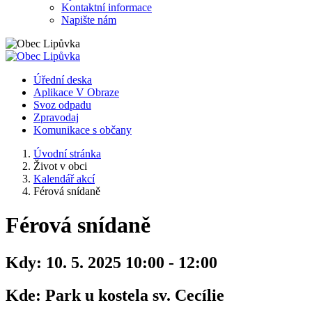
Kontaktní informace
Napište nám
Úřední deska
Aplikace V Obraze
Svoz odpadu
Zpravodaj
Komunikace s občany
Úvodní stránka
Život v obci
Kalendář akcí
Férová snídaně
Férová snídaně
Kdy:
10. 5. 2025 10:00 - 12:00
Kde:
Park u kostela sv. Cecílie