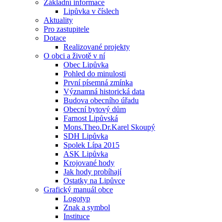
Základní informace
Lipůvka v číslech
Aktuality
Pro zastupitele
Dotace
Realizované projekty
O obci a životě v ní
Obec Lipůvka
Pohled do minulosti
První písemná zmínka
Významná historická data
Budova obecního úřadu
Obecní bytový dům
Farnost Lipůvská
Mons.Theo.Dr.Karel Skoupý
SDH Lipůvka
Spolek Lípa 2015
ASK Lipůvka
Krojované hody
Jak hody probíhají
Ostatky na Lipůvce
Grafický manuál obce
Logotyp
Znak a symbol
Instituce