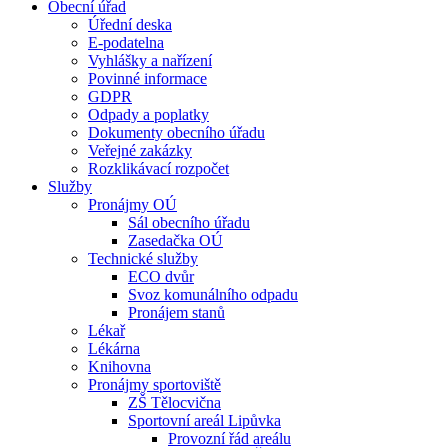
Obecní úřad
Úřední deska
E-podatelna
Vyhlášky a nařízení
Povinné informace
GDPR
Odpady a poplatky
Dokumenty obecního úřadu
Veřejné zakázky
Rozklikávací rozpočet
Služby
Pronájmy OÚ
Sál obecního úřadu
Zasedačka OÚ
Technické služby
ECO dvůr
Svoz komunálního odpadu
Pronájem stanů
Lékař
Lékárna
Knihovna
Pronájmy sportoviště
ZŠ Tělocvična
Sportovní areál Lipůvka
Provozní řád areálu