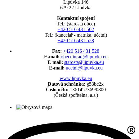
Lipůvka 146
679 22 Lipůvka
Kontaktní spojení
Tel.: (starosta obce)
+420 516 431 502
Tel.: (kancelář - matrika, účetní)
+420 516 431 528
Fax:
+420 516 431 528
E-mail:
obecniurad@lipuvka.eu
E-mail:
starosta@lipuvka.eu
E-mail:
ucetni@lipuvka.eu
www.lipuvka.eu
Datová schránka:
g53bc2x
Číslo účtu:
1361457369/0800
(Česká spořitelna, a.s.)