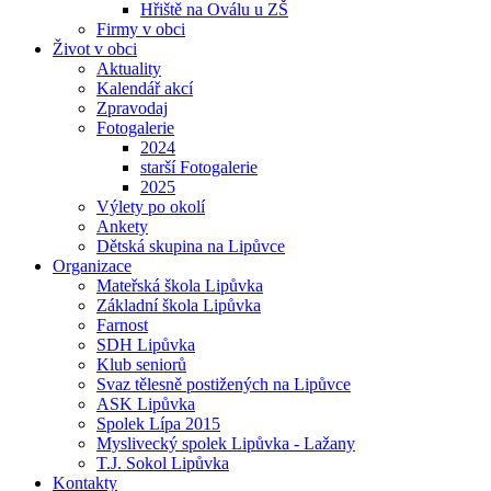
Hřiště na Oválu u ZŠ
Firmy v obci
Život v obci
Aktuality
Kalendář akcí
Zpravodaj
Fotogalerie
2024
starší Fotogalerie
2025
Výlety po okolí
Ankety
Dětská skupina na Lipůvce
Organizace
Mateřská škola Lipůvka
Základní škola Lipůvka
Farnost
SDH Lipůvka
Klub seniorů
Svaz tělesně postižených na Lipůvce
ASK Lipůvka
Spolek Lípa 2015
Myslivecký spolek Lipůvka - Lažany
T.J. Sokol Lipůvka
Kontakty