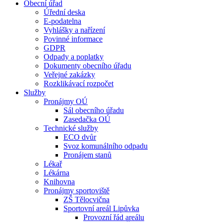
Obecní úřad
Úřední deska
E-podatelna
Vyhlášky a nařízení
Povinné informace
GDPR
Odpady a poplatky
Dokumenty obecního úřadu
Veřejné zakázky
Rozklikávací rozpočet
Služby
Pronájmy OÚ
Sál obecního úřadu
Zasedačka OÚ
Technické služby
ECO dvůr
Svoz komunálního odpadu
Pronájem stanů
Lékař
Lékárna
Knihovna
Pronájmy sportoviště
ZŠ Tělocvična
Sportovní areál Lipůvka
Provozní řád areálu