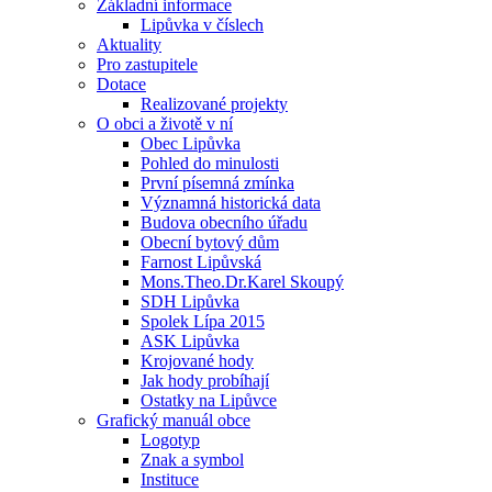
Základní informace
Lipůvka v číslech
Aktuality
Pro zastupitele
Dotace
Realizované projekty
O obci a životě v ní
Obec Lipůvka
Pohled do minulosti
První písemná zmínka
Významná historická data
Budova obecního úřadu
Obecní bytový dům
Farnost Lipůvská
Mons.Theo.Dr.Karel Skoupý
SDH Lipůvka
Spolek Lípa 2015
ASK Lipůvka
Krojované hody
Jak hody probíhají
Ostatky na Lipůvce
Grafický manuál obce
Logotyp
Znak a symbol
Instituce