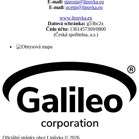
E-mail:
starosta@lipuvka.eu
E-mail:
ucetni@lipuvka.eu
www.lipuvka.eu
Datová schránka:
g53bc2x
Číslo účtu:
1361457369/0800
(Česká spořitelna, a.s.)
Oficiální stránky obce Lipůvka © 2026