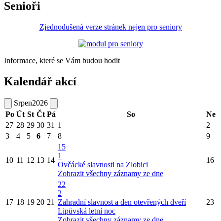
Senioři
Zjednodušená verze stránek nejen pro seniory
Informace, které se Vám budou hodit
Kalendář akcí
Srpen
2026
Po
Út
St
Čt
Pá
So
Ne
27
28
29
30
31
1
2
3
4
5
6
7
8
9
15
1
10
11
12
13
14
16
Ovčácké slavnosti na Zlobici
Zobrazit všechny záznamy ze dne
22
2
17
18
19
20
21
Zahradní slavnost a den otevřených dveří
23
Lipůvská letní noc
Zobrazit všechny záznamy ze dne